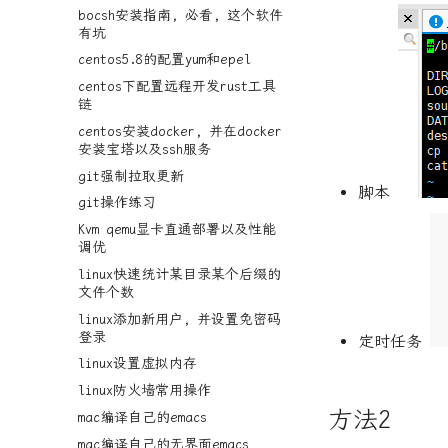
bocsh安装指南, 必看, 这个软件
有坑
centos5.8的配置yum和epel
centos下配置远程开发rust工具
链
centos安装docker, 并在docker
安装宝塔以及ssh服务
git强制拉取更新
脚本
git操作练习
Kvm qemu显卡直通部署以及性能
调优
linux快速统计某目录某个后缀的
文件个数
linux添加新用户, 并设置免密码
登录
定时任务
linux设置虚拟内存
linux防火墙常用操作
方法2
mac编译自己的emacs
mac编译自己的无界面emacs