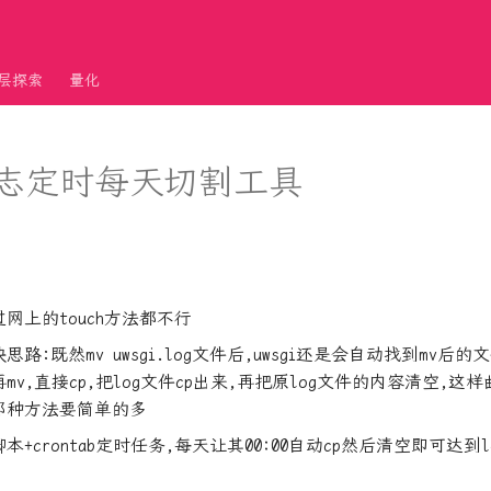
层探索
量化
i日志定时每天切割工具
网上的touch方法都不行
路:既然mv uwsgi.log文件后,uwsgi还是会自动找到mv后
mv,直接cp,把log文件cp出来,再把原log文件的内容清空,这
那种方法要简单的多
本+crontab定时任务,每天让其00:00自动cp然后清空即可达到