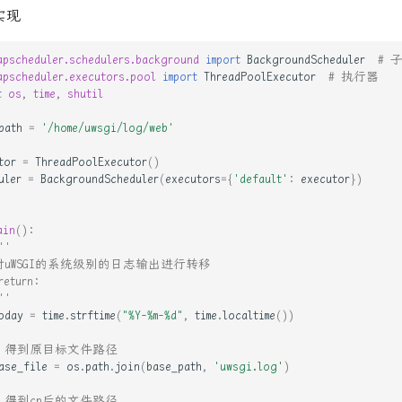
本实现
apscheduler.schedulers.background
import
BackgroundScheduler
# 
apscheduler.executors.pool
import
ThreadPoolExecutor
# 执行器
t
os
,
time
,
shutil
path
=
'/home/uwsgi/log/web'
tor
=
ThreadPoolExecutor
()
uler
=
BackgroundScheduler
(
executors
=
{
'default'
:
executor
})
ain
():
''
 对uWSGI的系统级别的日志输出进行转移
return:
''
oday
=
time
.
strftime
(
"%Y-%m-
%d
"
,
time
.
localtime
())
# 得到原目标文件路径
ase_file
=
os
.
path
.
join
(
base_path
,
'uwsgi.log'
)
# 得到cp后的文件路径