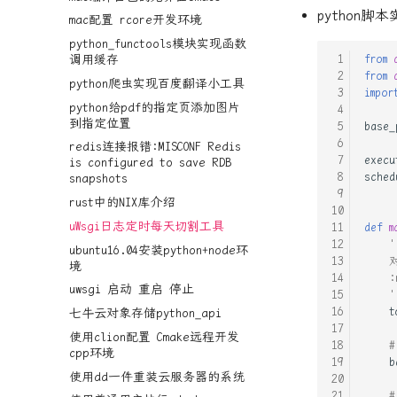
python脚
mac配置 rcore开发环境
python_functools模块实现函数
from
调用缓存
from
python爬虫实现百度翻译小工具
impor
python给pdf的指定页添加图片
到指定位置
base_
redis连接报错:MISCONF Redis
execu
is configured to save RDB
sched
snapshots
rust中的NIX库介绍
uWsgi日志定时每天切割工具
def
m
'
ubuntu16.04安装python+node环
   
境
    :
uwsgi 启动 重启 停止
    '
t
七牛云对象存储python_api
使用clion配置 Cmake远程开发
cpp环境
b
使用dd一件重装云服务器的系统