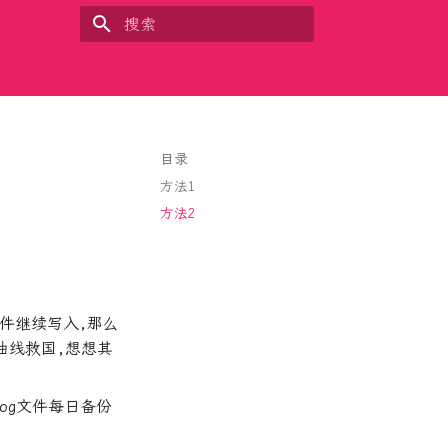
键入以开始搜索
目录
方法1
方法2
的文件继续写入,那么
样曲线救国,想想其
log文件每日备份