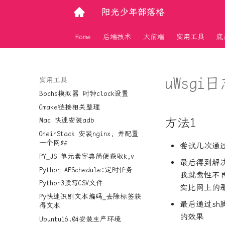
阳光少年部落格
Home
后端技术
大前端
实用工具
底
uWsg
实用工具
Bochs模拟器 时钟clock设置
Cmake链接相关整理
方法1
Mac 快速安装adb
OneinStack 安装nginx, 并配置
一个网站
尝试几次通过
PY_JS 单元素字典简便获取k,v
最后得到解决思
Python-APSchedule:定时任务
我就索性不再
Python3读写CSV文件
实比网上的
Py快速识别文本编码_去除标签获
最后通过sh脚
得文本
的效果
Ubuntu16.04安装生产环境