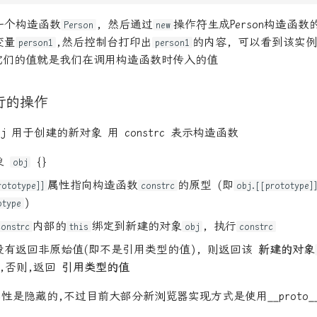
一个构造函数
, 然后通过
操作符生成Person构造函
Person
new
变量
,然后控制台打印出
的内容, 可以看到该实
person1
person1
 它们的值就是我们在调用构造函数时传入的值
行的操作
j 用于创建的新对象 用 constrc 表示构造函数
象
{}
obj
属性指向构造函数
的原型 (即
rototype]]
constrc
obj.[[prototype]
)
otype
内部的
绑定到新建的对象
, 执行
constrc
this
obj
constrc
没有返回非原始值(即不是引用类型的值), 则返回该
新建的对象
),否则,返回
引用类型的值
pe]]属性是隐藏的,不过目前大部分新浏览器实现方式是使用__proto