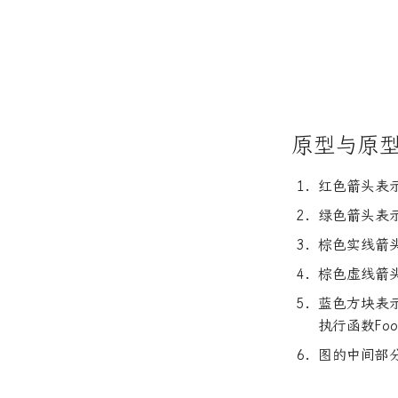
原型与原
红色箭头表
绿色箭头表
棕色实线箭
棕色虚线箭
蓝色方块表示
执行函数Fo
图的中间部