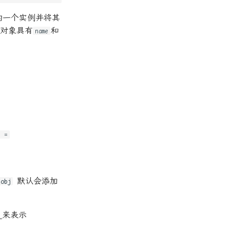
数的一个实例并将其
例对象具有
和
name
] =
默认会添加
obj
__来表示