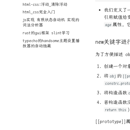
html-css:浮动_清除浮动
我们定义了
html_css完全入门
引用赋值给
js实现 有限状态自动机 实现的
属性,
age
词法分析器
rust的gui框架 slint学习
typecho的handsome主题设置播
new关键字进
放器的自动隐藏
为了方便描述 ob
创建一个对
将
的
obj
[[p
constrc.prot
将构造函数
若构造函数
return this
[[prototy