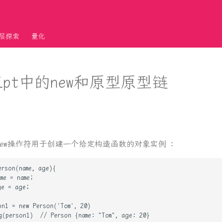
层探索
量化
cript中的new和原型原型链
pt中new操作符用于创建一个给定构造函数的对象实例 :