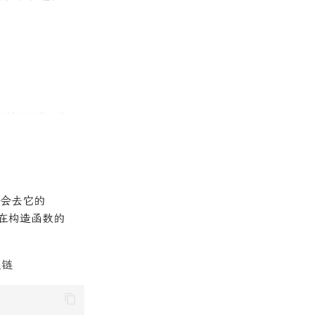
则会去它的
会再在构造函数的
型链