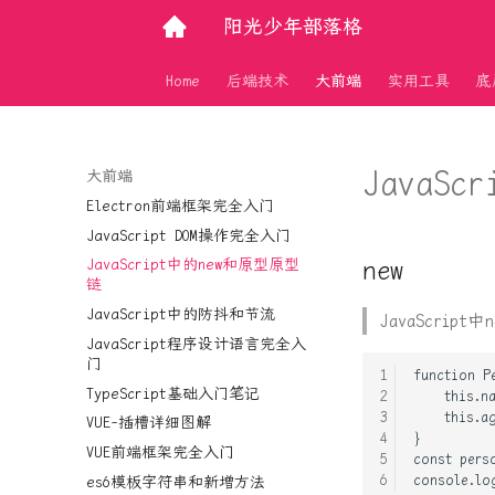
阳光少年部落格
Home
后端技术
大前端
实用工具
底
JavaS
大前端
Electron前端框架完全入门
JavaScript DOM操作完全入门
new
JavaScript中的new和原型原型
链
JavaScript中的防抖和节流
JavaScri
JavaScript程序设计语言完全入
门
TypeScript基础入门笔记
VUE-插槽详细图解
VUE前端框架完全入门
es6模板字符串和新增方法