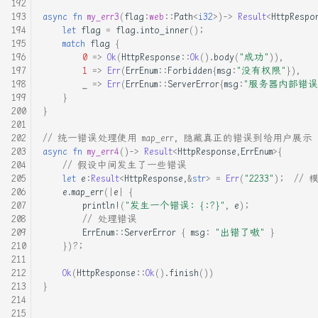
手把手教你拦截系统调用
async
fn
my_err3
(
flag
:
web
::
Path
<
i32
>
)->
Result
<
HttpRespo
let
flag
=
flag
.
into_inner
();
操作系统实现_05_基础显卡驱
match
flag
{
0
=>
Ok
(
HttpResponse
::
Ok
().
body
(
"成功"
)),
动
1
=>
Err
(
ErrEnum
::
Forbidden
{
msg
:
"没有权限"
}),
_
=>
Err
(
ErrEnum
::
ServerError
{
msg
:
"服务器内部错误
时间复杂度(大O表示法)
}
}
深入理解CPU的分支预测
// 统一错误处理使用 map_err, 隐藏真正的错误到给用户展示
(Branch Prediction)模型
async
fn
my_err4
()->
Result
<
HttpResponse
,
ErrEnum
>
{
// 假设中间发生了一些错误
let
e
:
Result
<
HttpResponse
,
&
str
>
=
Err
(
"2233"
);
//
理解 Rust 迭代器
e
.
map_err
(
|
e
|
{
println!
(
"发生一个错误: {:?}"
,
e
);
理解Rust的引用与借用
// 处理错误
ErrEnum
::
ServerError
{
msg
:
"出错了嗷"
}
})
?
;
简单的使用Cython
Ok
(
HttpResponse
::
Ok
().
finish
())
自制操作系统_01_使用汇编操
}
作硬盘读写