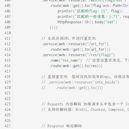
.
route
(
web
::
get
().
to
(
|
flag
:
web
::
Path
<
Str
println!
(
"匹配的flag: {}"
,
flag
);
println!
(
"匹配的一些信息: {:?}"
,
req
HttpResponse
::
Ok
().
body
(
"eat"
)
})))
// 生成资源URL 并进行重定向
.
service
(
web
::
resource
(
"/url_for"
)
.
route
(
web
::
get
().
to
(
url_for
)))
.
service
(
web
::
resource
(
"/res/{flag}"
)
.
name
(
"res_name"
)
// 这里设置资源名, 
.
route
(
web
::
get
().
to
(
res
)))
// 直接重定向  暂时没找到现有的api, 好像没有, 还是需要
// .service(web::resource("into_baidu")
//     .route(web::get().to()))
// Requests 内容解码 如果请求头中包含一个 Cont
// 支持的解码器: Brotli, Chunked, Compress, Gzi
// Response 响应解码