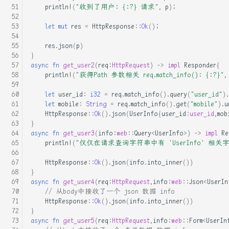
Rust实战内存缺页检测
println!
(
"收到了用户: {:?} 请求"
,
p
);
mac编译自己的无界面emacs
let
mut
res
=
HttpResponse
::
Ok
();
Rust标准库: alloc
mac配置 rcore开发环境
res
.
json
(
p
)
}
Rust的Pin与Unpin
async
fn
get_user2
(
req
:
HttpRequest
)
->
impl
Responder
{
python_functools模块实现
println!
(
"获得Path 参数相关 req.match_info(): {:?}"
,
函数调用缓存
Rust进程通信-管道
let
user_id
:
i32
=
req
.
match_info
().
query
(
"user_id"
).
let
mobile
:
String
=
req
.
match_info
().
get
(
"mobile"
).
u
python爬虫实现百度翻译小工
Seccomp, BPF与容器安全
HttpResponse
::
Ok
().
json
(
UserInfo
{
user_id
:
user_id
,
mob
具
}
Seccomp中文手册
async
fn
get_user3
(
info
:
web
::
Query
<
UserInfo
>
)
->
impl
Re
println!
(
"仅仅在请求查询字符串中有 'UserInfo' 相关字
python给pdf的指定页添加图
片到指定位置
Seccomp从0到1
HttpResponse
::
Ok
().
json
(
info
.
into_inner
())
}
redis连接报错:MISCONF
async
fn
get_user4
(
req
:
HttpRequest
,
info
:
web
::
Json
<
UserIn
Seccomp简单的使用
// 从body中接收了一个 json 数据 info
Redis is configured to
HttpResponse
::
Ok
().
json
(
info
.
into_inner
())
save RDB snapshots
c++拾遗=右值, move, 转发
}
async
fn
get_user5
(
req
:
HttpRequest
,
info
:
web
::
Form
<
UserIn