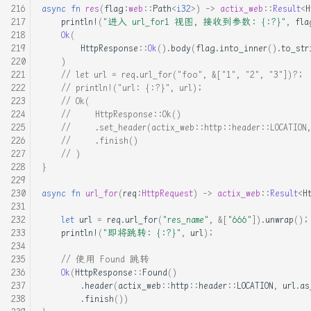
async
fn
res
(
flag
:
web
::
Path
<
i32
>
)
->
actix_web
::
Result
<
H
自制操作系统_02_使用汇编进
println!
(
"进入 url_for1 视图, 接收到参数: {:?}"
,
fla
行内存检测
Ok
(
HttpResponse
::
Ok
().
body
(
flag
.
into_inner
().
to_str
)
自制操作系统_03_启动操作系
// let url = req.url_for("foo", &["1", "2", "3"])?;
统进入保护模式
// println!("url: {:?}", url);
// Ok(
//     HttpResponse::Ok()
自制操作系统_04_makefile现
//     .set_header(actix_web::http::header::LOCATION,
阶段状态, 以及bootloader
//     .finish()
的一些说明
// )
}
自己从零实现一个脚本语言_
async
fn
url_for
(
req
:
HttpRequest
)
->
actix_web
::
Result
<
H
01_scanner
let
url
=
req
.
url_for
(
"res_name"
,
&
[
"666"
]).
unwrap
();
println!
(
"即将跳转: {:?}"
,
url
);
阅读王爽<汇编语言>
// 使用 Found 跳转
Ok
(
HttpResponse
::
Found
()
.
header
(
actix_web
::
http
::
header
::
LOCATION
,
url
.
as
.
finish
())