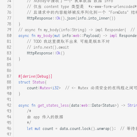
rust中的NIX库介绍
// 从body中接收了一个 表单数据 数据 info
go语言交叉编译
// 仅当 content type 类型是  *x-www-form-urlenc
// 且请求中的内容能够被反序列化到一个 "FormData" 
uWsgi日志定时每天切割工具
go语言的文件锁
HttpResponse
::
Ok
().
json
(
info
.
into_inner
())
}
// async fn my_body(info:String) -> impl Responder{ 
ubuntu16.04安装python+node
linux 信号列表和基本作用
async
fn
my_body
(
mut
info
:
web
::
Payload
)
->
impl
Responde
环境
// TODO 我这里提取不出来 可能是版本不对
linux中的 errno
// info.next().await
uwsgi 启动 重启 停止
HttpResponse
::
Ok
()
}
linux应用程序-ELF查看工具
七牛云对象存储python_api
#[derive(Debug)]
mmap共享存储映射(存储IO映
struct
Status
{
使用clion配置 Cmake远程开
射)系列详解
count
:
Mutex
<
i32
>
// <- Mutex 必须安全的在线程之间
发cpp环境
}
python内存异常的一次排查
使用dd一件重装云服务器的系
async
fn
get_states_less
(
data
:
web
::
Data
<
Status
>
)
->
Stri
/*
统
rust-bpf开发实战
    由 app 传入的数据
    */
使用普通用户执行 docker
let
mut
count
=
data
.
count
.
lock
().
unwrap
();
// 等
rust与 pypy和cpython的混合
开发