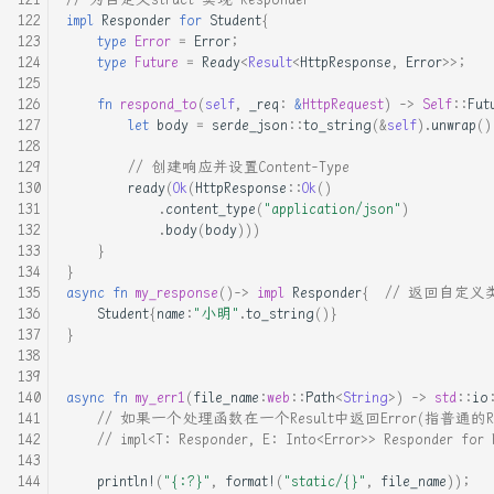
拉取文件
impl
Responder
for
Student
{
type
Error
=
Error
;
什么是 Rust 宏？ —— 浅谈
type
Future
=
Ready
<
Result
<
HttpResponse
,
Error
>>
;
Rust 宏
fn
respond_to
(
self
,
_req
:
&
HttpRequest
)
->
Self
::
Fut
什么是move？理解C++ Value
let
body
=
serde_json
::
to_string
(
&
self
).
unwrap
()
categories，move， move
// 创建响应并设置Content-Type
in Rust
ready
(
Ok
(
HttpResponse
::
Ok
()
.
content_type
(
"application/json"
)
从4行代码看c++右值引用
.
body
(
body
)))
}
}
从prctl函数开始学习沙箱规
async
fn
my_response
()->
impl
Responder
{
// 返回自定义
则
Student
{
name
:
"小明"
.
to_string
()}
}
从头实现RUST异步BLOCK_ON
async
fn
my_err1
(
file_name
:
web
::
Path
<
String
>
)
->
std
::
io
修改linux kernel对
// 如果一个处理函数在一个Result中返回Error(指普通的Rust t
// impl<T: Responder, E: Into<Error>> Respond
sys_call_64系统调用入口进
行hook
println!
(
"{:?}"
,
format!
(
"static/{}"
,
file_name
));