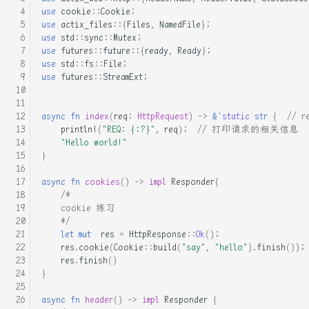
use
cookie
::
Cookie
;
VUE-插槽详细图解
Python3读写CSV文件
RUST死灵书-子类型和型变
use
actix_files
::{
Files
,
NamedFile
};
use
std
::
sync
::
Mutex
;
use
futures
::
future
::{
ready
,
Ready
};
VUE前端框架完全入门
Py快速识别文本编码_去除标
Rust - MaybeUninit未初始化
use
std
::
fs
::
File
;
签获得文本
内存
use
futures
::
StreamExt
;
es6模板字符串和新增方法
Ubuntu16.04安装生产环境
Rust Async: Pin概念解析
async
fn
index
(
req
:
HttpRequest
)
->
&
'
static
str
{
// 
html-css:浮动_清除浮动
println!
(
"REQ: {:?}"
,
req
);
// 打印请求的相关信息
bocsh安装指南, 必看, 这个
Rust Runtime 与 ABI
"Hello world!"
软件有坑
html_css完全入门
}
Rust std-any 模块详解
async
fn
cookies
()
->
impl
Responder
{
centos5.8的配置yum和epel
js实现 有限状态自动机 实现
/*
的词法分析器
Rust 中的型变
    cookie 练习
    */
centos下配置远程开发rust工
let
mut
res
=
HttpResponse
::
Ok
();
具链
rust的gui框架 slint学习
Rust 之不可为-暴露内部结构
res
.
cookie
(
Cookie
::
build
(
"say"
,
"hello"
).
finish
());
res
.
finish
()
centos安装docker, 并在
typecho的handsome主题设置
Rust 之不可为-滥用getter
}
docker 安装宝塔以及ssh服务
播放器的自动隐藏
async
fn
header
()
->
impl
Responder
{
Rust 交叉编译与条件编译总