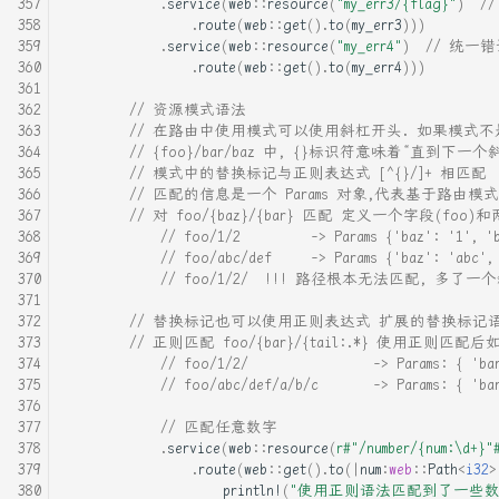
.
service
(
web
::
resource
(
"my_err3/{flag}"
)
/
.
route
(
web
::
get
().
to
(
my_err3
)))
.
service
(
web
::
resource
(
"my_err4"
)
// 统一错
.
route
(
web
::
get
().
to
(
my_err4
)))
// 资源模式语法
// 在路由中使用模式可以使用斜杠开头. 如果模式不是以斜杠
// {foo}/bar/baz 中, {}标识符意味着“直到下一
// 模式中的替换标记与正则表达式 [^{}/]+ 相匹配
// 匹配的信息是一个 Params 对象,代表基于路由模式从
// 对 foo/{baz}/{bar} 匹配 定义一个字段(foo)和两
// foo/1/2         -> Params {'baz': '1'
// foo/abc/def     -> Params {'baz': 'abc
// foo/1/2/  !!! 路径根本无法匹配, 多了一个
// 替换标记也可以使用正则表达式 扩展的替换标记语法
// 正则匹配 foo/{bar}/{tail:.*} 使用正则匹配后
// foo/1/2/                -> Params: { 'ba
// foo/abc/def/a/b/c       -> Params: { 'ba
// 匹配任意数字
.
service
(
web
::
resource
(
r#"/number/{num:\d+}"
.
route
(
web
::
get
().
to
(
|
num
:
web
::
Path
<
i32
>
println!
(
"使用正则语法匹配到了一些数值: