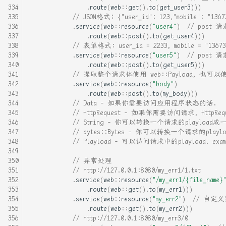
.
route
(
web
::
get
().
to
(
get_user3
)))
// JSON格式; {"user_id": 123,"mobile": "1367
.
service
(
web
::
resource
(
"user4"
)
// post
.
route
(
web
::
post
().
to
(
get_user4
)))
// 表单格式: user_id = 2233, mobile = "13673
.
service
(
web
::
resource
(
"user5"
)
// post 
.
route
(
web
::
post
().
to
(
get_user5
)))
// 提取整个请求体使用 web::Payload, 也可以使用
.
service
(
web
::
resource
(
"body"
)
.
route
(
web
::
post
().
to
(
my_body
)))
// Data - 如果你需要访问应用程序状态的话.
// HttpRequest - 如果你需要访问请求, Htt
// String - 你可以转换一个请求的playload成一
// bytes::Bytes - 你可以转换一个请求的playl
// Playload - 可以访问请求中的playload. exam
// 异常处理
// http://127.0.0.1:8080/my_err1/1.txt
.
service
(
web
::
resource
(
"/my_err1/{file_name}
.
route
(
web
::
get
().
to
(
my_err1
)))
.
service
(
web
::
resource
(
"my_err2"
)
// 自定义
.
route
(
web
::
get
().
to
(
my_err2
)))
// http://127.0.0.1:8080/my_err3/0