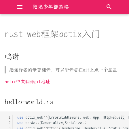
阳光少年部落格
键
入
rust web框架actix入门
鸣谢
Electron前端框架完全入门
Bochs模拟器 时钟clock设置
AXI总线总结
什么是双花攻击
以
开
hello-world.rs
JavaScript DOM操作完全入门
Cmake链接相关整理
C++11 的六种 memory order
股市中常见的MA, EMA, DMA,
鸣谢
SMA等算法代码
始
Cargo.toml
JavaScript中的new和原型原
Mac 快速安装adb
C++与Rust操作裸指针的比较
感谢译者的辛苦翻译, 可以帮译者在git上点一个星星
搜
型链
通达信中SMA等函数与注释说
明不符的探究
OneinStack 安装nginx, 并配
Linux下动态链接库版本管理
索
actix中文翻译git地址
JavaScript中的防抖和节流
置一个网站
及查找加载方式
hello-world.rs
JavaScript程序设计语言完全
PY_JS 单元素字典简便获取
Linux共享内存最透彻的一篇
入门
k,v
Python3 cpython优化 实现解
use
actix_web
::{
Error
,
middleware
,
web
,
App
,
HttpRequest
,
use
serde
::{
Deserialize
,
Serialize
};
TypeScript基础入门笔记
Python-APSchedule:定时任务
释器并行
use
actix_web
::
http
::{
HeaderName
,
HeaderValue
,
StatusCode