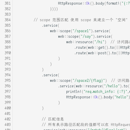
HttpResponse
::
Ok
().
body
(
format!
(
"{:?
})))
// scope 范围匹配 使用 scope 来建立一个 "空间"
.
service
(
web
::
scope
(
"/space1"
).
service
(
web
::
scope
(
"/say"
).
service
(
web
::
resource
(
"/hi"
)
// 访问路径 
.
route
(
web
::
get
().
to
(
||
Http
.
route
(
web
::
post
().
to
(
||
Htt
)
)
)
.
service
(
web
::
scope
(
"/space2/{flag}"
)
// 访问路径 
.
service
(
web
::
resource
(
"/hello"
).
to
(
println!
(
"req.match_info: {:?}"
,
HttpResponse
::
Ok
().
body
(
"hello"
)
)
// 匹配信息
// 所有表示路径匹配段的值都可以在 HttpRequest:
.
service
(
web
::
resource
(
"/match/{flag}/eat"
)