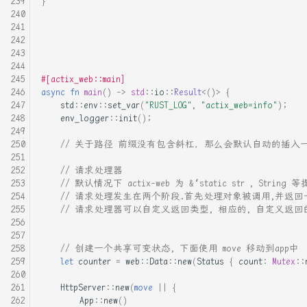
}
#[actix_web::main]
async
fn
main
()
->
std
::
io
::
Result
<
()
>
{
std
::
env
::
set_var
(
"RUST_LOG"
,
"actix_web=info"
);
env_logger
::
init
();
// 关于路径 前缀没有包含斜杠，那么会默认自动的插入
// 请求处理器
// 默认情况下 actix-web 为 &‘static str , Strin
// 请求处理发生在两个阶段.首先处理对象被调用,并返回一个实现了 
// 请求处理器可以自定义返回类型, 相应的, 自定义返回的类型需
// 创建一个共享可变状态, 下面使用 move 移动到app中
let
counter
=
web
::
Data
::
new
(
Status
{
count
:
Mutex
::
HttpServer
::
new
(
move
||
{
App
::
new
()