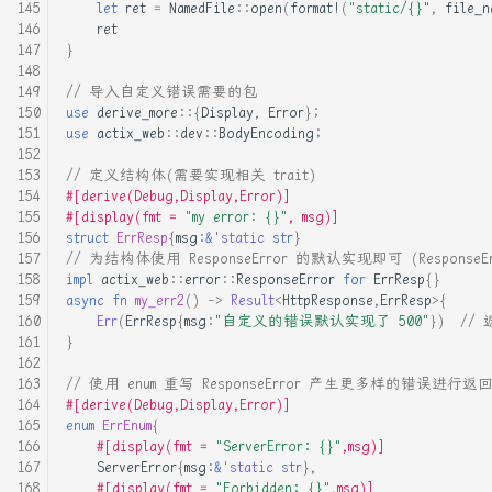
let
ret
=
NamedFile
::
open
(
format!
(
"static/{}"
,
file_n
ret
借由系统调用实现 Linux 原
}
生线程
// 导入自定义错误需要的包
关于 脚本语言loxrs的文法
use
derive_more
::{
Display
,
Error
};
use
actix_web
::
dev
::
BodyEncoding
;
关于python的process_time和
// 定义结构体(需要实现相关 trait)
Thread_time
#[derive(Debug,Display,Error)]
#[display(fmt = 
"my error: {}"
, msg)]
struct
ErrResp
{
msg
:
&
'
static
str
}
内存分配对多线程程序性能的
// 为结构体使用 ResponseError 的默认实现即可 (ResponseEr
影响
impl
actix_web
::
error
::
ResponseError
for
ErrResp
{}
async
fn
my_err2
()
->
Result
<
HttpResponse
,
ErrResp
>
{
Err
(
ErrResp
{
msg
:
"自定义的错误默认实现了 500"
})
//
内存屏障
}
在Rust里访问所有者的数据
// 使用 enum 重写 ResponseError 产生更多样的错误进行返
#[derive(Debug,Display,Error)]
enum
ErrEnum
{
基于kvm-qemu使用rust开发一
#[display(fmt = 
"ServerError: {}"
,msg)]
个命令行cheat engine
ServerError
{
msg
:
&
'
static
str
},
#[display(fmt = 
"Forbidden: {}"
,msg)]