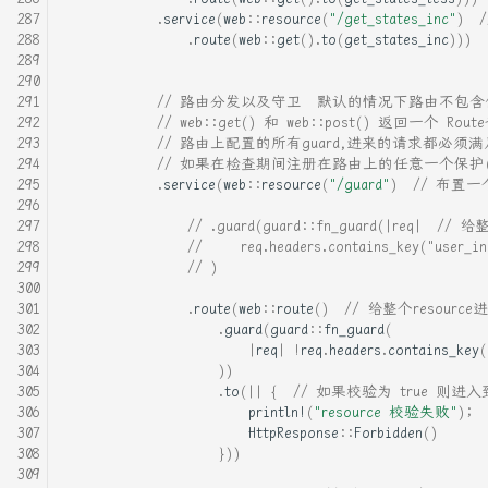
.
service
(
web
::
resource
(
"/get_states_inc"
)
.
route
(
web
::
get
().
to
(
get_states_inc
)))
// 路由分发以及守卫  默认的情况下路由不包含任何的
// web::get() 和 web::post() 返回一个 Ro
// 路由上配置的所有guard,进来的请求都必须
// 如果在检查期间注册在路由上的任意一个保护(
.
service
(
web
::
resource
(
"/guard"
)
// 布置一个路
// .guard(guard::fn_guard(|req|
//     req.headers.contains_key("user_i
// )
.
route
(
web
::
route
()
// 给整个resour
.
guard
(
guard
::
fn_guard
(
|
req
|
!
req
.
headers
.
contains_key
(
))
.
to
(
||
{
// 如果校验为 true 则
println!
(
"resource 校验失败"
);
HttpResponse
::
Forbidden
()
}))