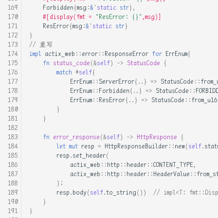
Forbidden
{
msg
:
&
'
static
str
},
基于risc-v平台,使用rust开
#[display(fmt = 
"ResError: {}"
,msg)]
发一个属于自己的操作系统内
ResError
{
msg
:
&
'
static
str
}
核
}
// 重写
impl
actix_web
::
error
::
ResponseError
for
ErrEnum
{
实战通过内核模块hook全部系
fn
status_code
(
&
self
)
->
StatusCode
{
统调用
match
*
self
{
ErrEnum
::
ServerError
{
..
}
=>
StatusCode
::
from_
ErrEnum
::
Forbidden
{
..
}
=>
StatusCode
::
FORBID
对 Rust 中 PhantomData 的
ErrEnum
::
ResError
{
..
}
=>
StatusCode
::
from_u16
理解
}
}
屠龙之技! 使用Rust加速你的
fn
error_response
(
&
self
)
->
HttpResponse
{
Python
let
mut
resp
=
HttpResponseBuilder
::
new
(
self
.
stat
resp
.
set_header
(
常见的Rust lifetime误解
actix_web
::
http
::
header
::
CONTENT_TYPE
,
actix_web
::
http
::
header
::
HeaderValue
::
from_s
);
张汉东老师: 值语义、引用语
resp
.
body
(
self
.
to_string
())
// impl<T: fmt::Dis
义、栈拷贝、按位复制等概念
}
}