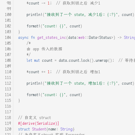
*
count
-=
1
;
// 获取到锁之后 减少1
几种在Linux下查询外网IP的
办法
rust中的内存布局
println!
(
"接收到了一个 state, 减少1后: {:?}"
,
count
)
format!
(
"count: {}"
,
count
)
单分派泛函数
rust和python一些性能基准测
}
试以及pyo3的基本使用
async
fn
get_states_inc
(
data
:
web
::
Data
<
Status
>
)
->
Strin
基于centos安装jupyterlab设
/*
    由 app 传入的数据
置外网访问
rust基础语句LLVM IR以及汇
    */
编分析
let
mut
count
=
data
.
count
.
lock
().
unwrap
();
// 等
源码安装python
*
count
+=
1
;
// 获取到锁之后 增加1
Rust系统编程: 查看最近的一
编程语言测试
次系统调用发生的错误
println!
(
"接收到了一个 state, 增加1后: {:?}"
,
count
)
记录pyinstall使用
format!
(
"count: {}"
,
count
)
strace 简单入门
}
设置pycharm>跳板机>服务器
一次混合开发交叉编译
的远程开发环境
mongo-c-driver和rust的笔记
// 自定义 struct
#[derive(Serialize)]
struct
Student
{
name
:
String
}
通过阿里云oss快速从服务器
五种IO模型透彻分析
// 为自定义struct 实现 Responder