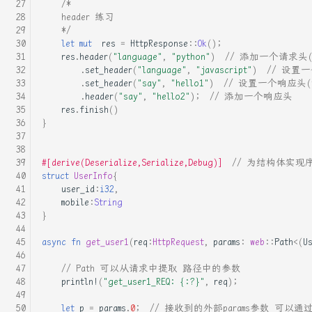
/*
git强制拉取更新
结
    header 练习
    */
let
mut
res
=
HttpResponse
::
Ok
();
git操作练习
Rust 内存模型
res
.
header
(
"language"
,
"python"
)
// 添加一个请求头
.
set_header
(
"language"
,
"javascript"
)
// 设置
Kvm qemu显卡直通部署以及性
Rust 并发编程 - Memory
.
set_header
(
"say"
,
"hello1"
)
// 设置一个响应头
.
header
(
"say"
,
"hello2"
);
// 添加一个响应头
能调优
Ordering
res
.
finish
()
}
linux快速统计某目录某个后
Rust 源码分析之 Vec
缀的文件个数
#[derive(Deserialize,Serialize,Debug)]
// 为结构体实
Rust中Drop检查 与
struct
UserInfo
{
linux添加新用户, 并设置免
PhantomData
user_id
:
i32
,
密码登录
mobile
:
String
}
Rust中的零成本抽象
linux设置虚拟内存
async
fn
get_user1
(
req
:
HttpRequest
,
params
:
web
::
Path
<
(
U
Rust使用SIMD进行加速计算
// Path 可以从请求中提取 路径中的参数
linux防火墙常用操作
println!
(
"get_user1_REQ: {:?}"
,
req
);
Rust使用musl静态编译
mac编译自己的emacs
let
p
=
params
.
0
;
// 接收到的外部params参数 可以通