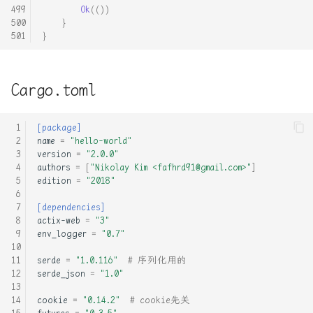
Ok
(())
}
}
Cargo.toml
[package]
name
=
"hello-world"
version
=
"2.0.0"
authors
=
[
"Nikolay Kim <fafhrd91@gmail.com>"
]
edition
=
"2018"
[dependencies]
actix-web
=
"3"
env_logger
=
"0.7"
serde
=
"1.0.116"
# 序列化用的
serde_json
=
"1.0"
cookie
=
"0.14.2"
# cookie先关
futures
=
"0.3.5"