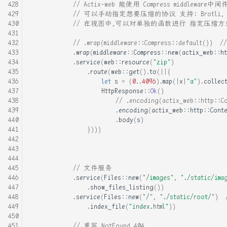
// Actix-web 能使用 Compress middleware
// 可以手动指定想要压缩的协议 支持: Brotli, gzip,
// 在视图中,可以对单独的函数进行 指定压缩方式: Con
// .wrap(middleware::Compress::default(
.
wrap
(
middleware
::
Compress
::
new
(
actix_web
::
ht
.
service
(
web
::
resource
(
"zip"
)
.
route
(
web
::
get
().
to
(
||
{
let
s
=
(
0
..
4096
).
map
(
|
x
|
"a"
).
collec
HttpResponse
::
Ok
()
// .encoding(actix_web::http
.
encoding
(
actix_web
::
http
::
Cont
.
body
(
s
)
})))
// 文件服务
.
service
(
Files
::
new
(
"/images"
,
"./static/ima
.
show_files_listing
())
.
service
(
Files
::
new
(
"/"
,
"./static/root/"
)
.
index_file
(
"index.html"
))
// 重写 NotFound 404