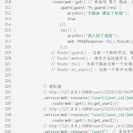
.
route
(
web
::
get
()
// 单独给 某个 路由
.
guard
(
guard
::
fn_guard
(
|
req
|
{
println!
(
"子路由 通过了校验"
);
true
}))
.
to
(
||
{
println!
(
"进入到了视图"
);
web
::
HttpResponse
::
Ok
().
finish
(
})))
// Route::guard() - 注册一个新的守卫
// Route::method() - 请求方法过滤守
// Route::to() - 为某个路由注
// Route::to_async() - 注册
// 提取器
// http://127.0.0.1:8080/user1/2233/13673429
.
service
(
web
::
resource
(
"/user1/{user_id}/{mo
.
route
(
web
::
get
().
to
(
get_user1
)))
// http://127.0.0.1:8080/user2/2233/13673429
.
service
(
web
::
resource
(
"/user2/{user_id}/{mo
.
route
(
web
::
get
().
to
(
get_user2
)))
// http://127.0.0.1:8080/user3?user_id=1718&
.
service
(
web
::
resource
(
"/user3"
)
// 查询字