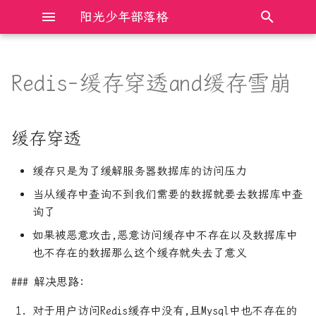
阳光少年部落格
键
入
Redis-缓存穿透and缓存雪崩
缓存穿透
Electron前端框架完全入门
Bochs模拟器 时钟clock设置
AXI总线总结
什么是双花攻击
以
开
缓存雪崩
JavaScript DOM操作完全入门
Cmake链接相关整理
C++11 的六种 memory order
股市中常见的MA, EMA, DMA,
缓存穿透
SMA等算法代码
始
解决思路
JavaScript中的new和原型原
Mac 快速安装adb
C++与Rust操作裸指针的比较
缓存只是为了缓解服务器数据库的访问压力
搜
型链
通达信中SMA等函数与注释说
当从缓存中查询不到我们需要的数据就要去数据库中查
明不符的探究
OneinStack 安装nginx, 并配
Linux下动态链接库版本管理
索
询了
JavaScript中的防抖和节流
置一个网站
及查找加载方式
如果被恶意攻击,恶意访问缓存中不存在以及数据库中
JavaScript程序设计语言完全
PY_JS 单元素字典简便获取
Linux共享内存最透彻的一篇
也不存在的数据那么这个缓存就失去了意义
入门
k,v
### 解决思路:
Python3 cpython优化 实现解
TypeScript基础入门笔记
Python-APSchedule:定时任务
释器并行
对于用户访问Redis缓存中没有,且Mysql中也不存在的