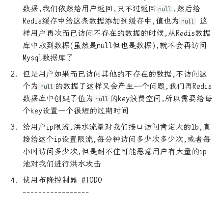
数据,我们依然给用户返回,只不过返回
,然后给
null
VUE-插槽详细图解
Python3读写CSV文件
RUST死灵书-子类型和型变
Redis缓存中给这条数据添加到缓存中,值也为
这
null
样用户再次而已访问不存在的数据的时候,从Redis数据
VUE前端框架完全入门
Py快速识别文本编码_去除标
Rust - MaybeUninit未初始化
库中取到数据(虽然是null但也是数据),就不会再访问
签获得文本
内存
Mysql数据库了
es6模板字符串和新增方法
但是用户如果而已访问其他的不存在的数据,不访问这
Ubuntu16.04安装生产环境
Rust Async: Pin概念解析
个为
的数据了这样又会产生一个问题,我们再Redis
html-css:浮动_清除浮动
null
bocsh安装指南, 必看, 这个
Rust Runtime 与 ABI
数据库中创建了值为
的key浪费空间,所以需要给每
null
软件有坑
html_css完全入门
个key设置一个很短的过期时间
Rust std-any 模块详解
给用户ip限流,洪水流量对我们接口访问肯定大的1b,直
centos5.8的配置yum和epel
js实现 有限状态自动机 实现
接给这个ip设置限流,每分钟访问多少次多少次,或者每
的词法分析器
Rust 中的型变
小时访问多少次,但是耐不住可能恶意用户有大量的ip
centos下配置远程开发rust工
池对我们进行洪水攻击
具链
rust的gui框架 slint学习
Rust 之不可为-暴露内部结构
使用布隆控制器 #TODO----------------------------
-----------------
centos安装docker, 并在
typecho的handsome主题设置
Rust 之不可为-滥用getter
docker 安装宝塔以及ssh服务
播放器的自动隐藏
Rust 交叉编译与条件编译总