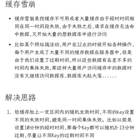
缓存雪崩
git强制拉取更新
结
缓存雪崩是指缓存不可用或者大量缓存由于超时时间相
git操作练习
Rust 内存模型
同在同一时间段失效,由于失效之后,请求在缓存无法命
中数据,又开始大量的想数据库中进行访问
Kvm qemu显卡直通部署以及性
Rust 并发编程 - Memory
能调优
比如某个网站搞活动,用户在12点的时候开始各种操作,
Ordering
每个用户生成了大量不同的缓存数据在服务器中,但是
linux快速统计某目录某个后
Rust 源码分析之 Vec
由于我们设置了过期时间,所以这些数据有在差不多的
缀的文件个数
时间内集体失效,那这样大量用户访问缓存中的数据时
Rust中Drop检查 与
没有又继续访问数据库,数据库大起大落......
linux添加新用户, 并设置免
PhantomData
密码登录
解决思路
Rust中的零成本抽象
linux设置虚拟内存
给缓存加上一定区间内的随机生效时间,不同的key设置
Rust使用SIMD进行加速计算
不同的失效时间,避免同一时间集体失效。比如以前是
linux防火墙常用操作
设置10分钟的超时时间,那每个Key都可以随机8-13分钟
Rust使用musl静态编译
过期,尽量让不同Key的过期时间不同
mac编译自己的emacs