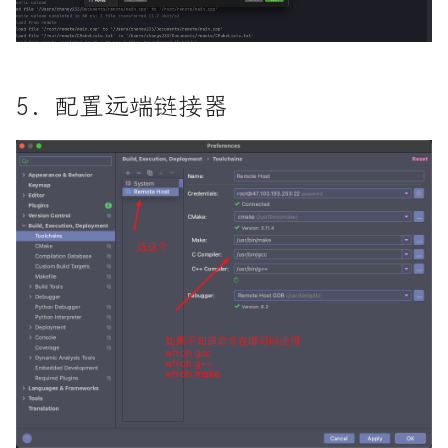
自制操作系统_02_使用汇编进
坑爹的python的Crypto模块
行内存检测
基于Django的websocket实现
自制操作系统_03_启动操作系
5. 配置远端链接器
统进入保护模式
强化学习库gym定义我们自己
的环境
自制操作系统_04_makefile现
阶段状态, 以及bootloader
细说Rust错误处理
的一些说明
自己从零实现一个脚本语言_
01_scanner
阅读王爽<汇编语言>