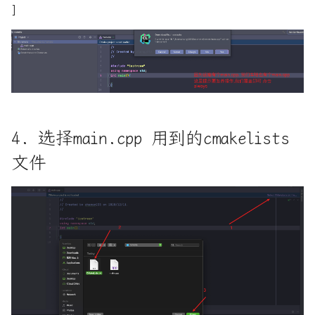
特性
手把手教你拦截系统调用
]
python_协程_gevent模块
操作系统实现_05_基础显卡驱
动
rust web框架actix入门
时间复杂度(大O表示法)
rust中使用命令行管道操作符
传值
深入理解CPU的分支预测
4. 选择main.cpp 用到的cmakelists
(Branch Prediction)模型
文件
rust程序设计语言完全入门
理解 Rust 迭代器
使用CPULIMIT来限制进程的
CPU利用率
理解Rust的引用与借用
即时通讯-Socket.IO
简单的使用Cython
即时通讯-WebSocket
自制操作系统_01_使用汇编操
作硬盘读写
即时通讯-伪即时通讯