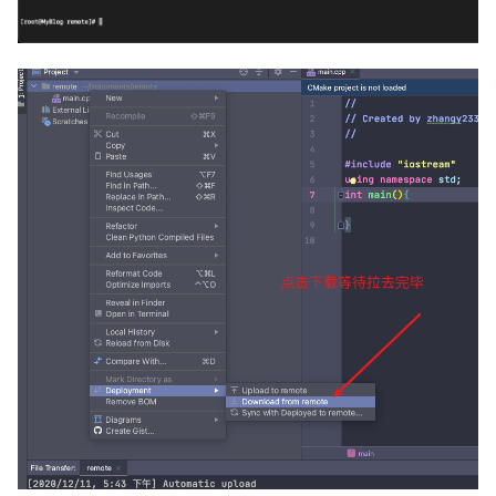
基于risc-v平台,使用rust开
cargo 中的版本依赖
发一个属于自己的操作系统内
核
django优化:nginx
upstream+DRF缓存
实战通过内核模块hook全部系
统调用
docker将容器保存为镜像并落
地保存
对 Rust 中 PhantomData 的
理解
librdkafka配置参数整理
屠龙之技! 使用Rust加速你的
pypy安装numpy, pands,
Python
talib
常见的Rust lifetime误解
python_下标取值原理简单实
现__getitem__
张汉东老师: 值语义、引用语
义、栈拷贝、按位复制等概念
python_协程_async_await新