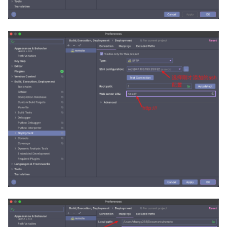
Rust实战内存缺页检测
Flask入门笔记-18_缓存
Rust标准库: alloc
Flask入门笔
记-19_SQLAlchemy自定义上下
Rust的Pin与Unpin
文
Rust进程通信-管道
JWT-JSON Web Tokens介绍与
使用
Seccomp, BPF与容器安全
MySQL查看数据库表容量大小
Seccomp中文手册
Nginx配置入门
Seccomp从0到1
OOP- Mixin设计模式
Seccomp简单的使用
OOP- super与MRO
c++拾遗=右值, move, 转发