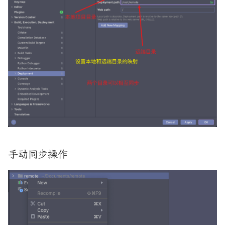
OOP-多态
go语言交叉编译
OOP-成员描述符
go语言的文件锁
OOP-抽象类
linux 信号列表和基本作用
Python 性能优化一些手段
linux中的 errno
Python-:协程-生成器实现
linux应用程序-ELF查看工具
Python-:生成器
mmap共享存储映射(存储IO映
射)系列详解
Python-multiprocessing:进
手动同步操作
程
python内存异常的一次排查
Python-threading:线程
rust-bpf开发实战
Python-迭代器
rust与 pypy和cpython的混合
开发