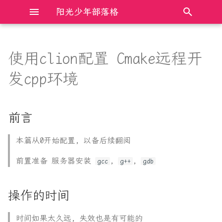
阳光少年部落格
键
入
使用clion配置 Cmake远程开
Redis_04-持久化( RDB和AOF)
Electron前端框架完全入门
前言
AXI总线总结
什么是双花攻击
以
发cpp环境
开
Django解决CORS跨域
JavaScript DOM操作完全入门
操作的时间
C++11 的六种 memory order
股市中常见的MA, EMA, DMA,
SMA等算法代码
始
前言
Flask入门笔记-01_路由的基
JavaScript中的new和原型原
1. 配置ssh信息
C++与Rust操作裸指针的比较
搜
本定义
型链
通达信中SMA等函数与注释说
明不符的探究
2. 设置自动同步文件配置
Linux下动态链接库版本管理
索
本篇从0开始配置, 以备后续翻阅
Flask入门笔记-02_动态路由
JavaScript中的防抖和节流
及查找加载方式
前置准备 服务器安装
,
,
gcc
g++
gdb
and正则转换器
手动同步操作
JavaScript程序设计语言完全
Linux共享内存最透彻的一篇
Flask入门笔记-03_请
入门
自动同步设置
操作的时间
求:request
Python3 cpython优化 实现解
TypeScript基础入门笔记
释器并行
3. 中途测试
时间如果太久远, 失效也是有可能的