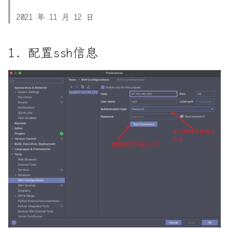
Flask入门笔记-04_响
应:response
VUE-插槽详细图解
RUST死灵书-子类型和型变
1. 本地创建main.cpp文件,
2021 年 11 月 12 日
并上传测试
Flask入门笔记-05_COOKIE
VUE前端框架完全入门
Rust - MaybeUninit未初始化
1. 配置ssh信息
内存
2. 远端创建cmakelist.txt
Flask入门笔记-06_SESSION
es6模板字符串和新增方法
文件, 并拉去测试
Rust Async: Pin概念解析
Flask入门笔记-07_Flask对象
html-css:浮动_清除浮动
4. 选择main.cpp 用到的
初始化时参数详解
cmakelists文件
Rust Runtime 与 ABI
html_css完全入门
Flask入门笔记-08_异常捕获
5. 配置远端链接器
Rust std-any 模块详解
js实现 有限状态自动机 实现
Flask入门笔记-09_中间件or
的词法分析器
7. 配置远程cmake, 然后等待
Rust 中的型变
请求钩子
rust的gui框架 slint学习
8. 一个问题
Rust 之不可为-暴露内部结构
Flask入门笔记-10_蓝图
typecho的handsome主题设置
Rust 之不可为-滥用getter
正确的build信息
Flask入门笔记-11_请求上下
播放器的自动隐藏
文
9. 代码验证
Rust 交叉编译与条件编译总