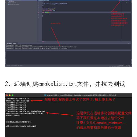
Redis-缓存有效期与淘汰策略
借由系统调用实现 Linux 原
生线程
Redis-缓存穿透and缓存雪崩
关于 脚本语言loxrs的文法
Redis_01-PY连接配置与基本
语法
关于python的process_time和
Thread_time
Redis_02-事务
内存分配对多线程程序性能的
Redis_03-事务:PY管道and乐
影响
观锁
2. 远端创建cmakelist.txt文件, 并拉去测试
内存屏障
Redis_05-分布式设计-哨兵
在Rust里访问所有者的数据
Rust-tonic(gRPC实现)
基于kvm-qemu使用rust开发一
c plus plus程序设计语言完
个命令行cheat engine
全入门