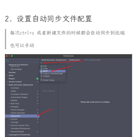
结
Flask入门笔记-12_综合认证:
本地运行之后我们在远端检
2. 设置自动同步文件配置
使用装饰器
Rust 内存模型
查
每次ctrl+s 或者新建文件的时候都会自动同步到远端
Flask入门笔记-12_综合认证:
Rust 并发编程 - Memory
全局认证
Ordering
也可以手动
Flask入门笔记-13_Restful
Rust 源码分析之 Vec
Flask入门笔记-14_在类视图
Rust中Drop检查 与
中使用装饰器
PhantomData
Flask入门笔记-15_请求解析
Rust中的零成本抽象
Flask入门笔记-16_序列化
Rust使用SIMD进行加速计算
Flask入门笔记-17_自定义
Rust使用musl静态编译
json