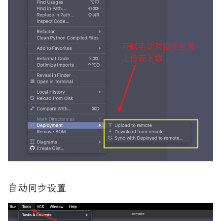
Python常用数据类型时间和空
间复杂度
rust中的内存布局
REST framework入坑(1)-简介
rust和python一些性能基准测
试以及pyo3的基本使用
REST framework入坑(10)-
ModelViewSet模型类视图集
rust基础语句LLVM IR以及汇
编分析
REST framework入坑(11)-
Routers(路由)
Rust系统编程: 查看最近的一
次系统调用发生的错误
REST framework入坑(2)-序列
化器
strace 简单入门
REST framework入坑(3)-序列
一次混合开发交叉编译
自动同步设置
化
mongo-c-driver和rust的笔记
REST framework入坑(4)-反序
五种IO模型透彻分析