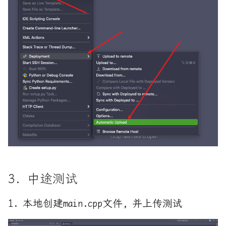
列化
什么是 Rust 宏？ —— 浅谈
REST framework入坑(5)-模型
Rust 宏
类序列化器
什么是move？理解C++ Value
REST framework入坑(6)-
categories，move， move
Request和Response
in Rust
REST framework入坑(7)-DRF
从4行代码看c++右值引用
的基类和继承关系图
从prctl函数开始学习沙箱规
REST framework入坑(8)-DRF
则
中的七个子类
从头实现RUST异步BLOCK_ON
3. 中途测试
REST framework入坑(9)-
ViewSet视图集
修改linux kernel对
1. 本地创建main.cpp文件, 并上传测试
sys_call_64系统调用入口进
Redis-缓存更新的几种模式
行hook