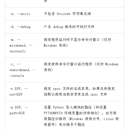
序
列化
什么是 Rust 宏？ —— 浅谈
-a，--ascii
不包含 Unicode 字符集支持
REST framework入坑(5)-模型
Rust 宏
类序列化器
-d，--debug
产生 debug 版本的可执行文件
什么是move？理解C++ Value
REST framework入坑(6)-
categories，move， move
-w，--
指定程序运行时不显示命令行窗口（仅对
Request和Response
in Rust
windowed，--
Windows 有效）
noconsolc
REST framework入坑(7)-DRF
从4行代码看c++右值引用
-c，--
指定使用命令行窗口运行程序（仅对 Windows
的基类和继承关系图
nowindowed，-
有效）
从prctl函数开始学习沙箱规
-console
REST framework入坑(8)-DRF
则
中的七个子类
-o DIR，--
指定 spec 文件的生成目录。如果没有指定，
out=DIR
则默认使用当前目录来生成 spec 文件
从头实现RUST异步BLOCK_ON
REST framework入坑(9)-
ViewSet视图集
-p DIR，--
设置 Python 导入模块的路径（和设置
修改linux kernel对
path=DIR
PYTHONPATH 环境变量的作用相似）。也可使
sys_call_64系统调用入口进
用路径分隔符（Windows 使用分号，Linux 使
Redis-缓存更新的几种模式
行hook
用冒号）来分隔多个路径