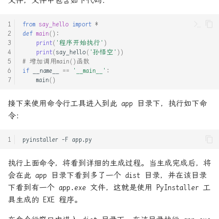
文件，文件中包含如下代码：
Rust实战内存缺页检测
Flask入门笔记-18_缓存
from
say_hello
import
*
Rust标准库: alloc
def
main
():
Flask入门笔
print
(
'程序开始执行'
)
print
(
say_hello
(
'孙悟空'
))
记-19_SQLAlchemy自定义上下
Rust的Pin与Unpin
# 增加调用main()函数
文
if
__name__
==
'__main__'
:
Rust进程通信-管道
main
()
JWT-JSON Web Tokens介绍与
使用
Seccomp, BPF与容器安全
接下来使用命令行工具进入到此 app 目录下，执行如下命
令：
MySQL查看数据库表容量大小
Seccomp中文手册
pyinstaller
-F
Nginx配置入门
Seccomp从0到1
执行上面命令，将看到详细的生成过程。当生成完成后，将
OOP- Mixin设计模式
Seccomp简单的使用
会在此 app 目录下看到多了一个 dist 目录，并在该目录
下看到有一个 app.exe 文件，这就是使用 PyInstaller 工
OOP- super与MRO
c++拾遗=右值, move, 转发
具生成的 EXE 程序。