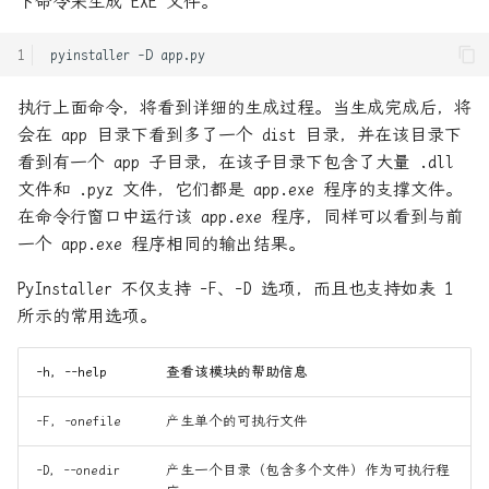
下命令来生成 EXE 文件。
Python常用数据类型时间和空
间复杂度
rust中的内存布局
pyinstaller
-D
REST framework入坑(1)-简介
rust和python一些性能基准测
执行上面命令，将看到详细的生成过程。当生成完成后，将
试以及pyo3的基本使用
会在 app 目录下看到多了一个 dist 目录，并在该目录下
REST framework入坑(10)-
看到有一个 app 子目录，在该子目录下包含了大量 .dll
ModelViewSet模型类视图集
rust基础语句LLVM IR以及汇
文件和 .pyz 文件，它们都是 app.exe 程序的支撑文件。
编分析
在命令行窗口中运行该 app.exe 程序，同样可以看到与前
REST framework入坑(11)-
一个 app.exe 程序相同的输出结果。
Routers(路由)
Rust系统编程: 查看最近的一
PyInstaller 不仅支持 -F、-D 选项，而且也支持如表 1
次系统调用发生的错误
REST framework入坑(2)-序列
所示的常用选项。
化器
strace 简单入门
-h，--help
查看该模块的帮助信息
REST framework入坑(3)-序列
一次混合开发交叉编译
化
-F，-onefile
产生单个的可执行文件
mongo-c-driver和rust的笔记
-D，--onedir
产生一个目录（包含多个文件）作为可执行程
REST framework入坑(4)-反序
五种IO模型透彻分析