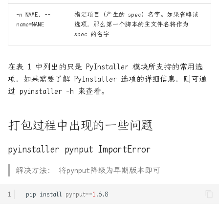
Redis-缓存有效期与淘汰策略
借由系统调用实现 Linux 原
-n NAME，--
指定项目（产生的 spec）名字。如果省略该
name=NAME
选项，那么第一个脚本的主文件名将作为
生线程
spec 的名字
Redis-缓存穿透and缓存雪崩
关于 脚本语言loxrs的文法
Redis_01-PY连接配置与基本
在表 1 中列出的只是 PyInstaller 模块所支持的常用选
语法
关于python的process_time和
项，如果需要了解 PyInstaller 选项的详细信息，则可通
Thread_time
过 pyinstaller -h 来查看。
Redis_02-事务
内存分配对多线程程序性能的
Redis_03-事务:PY管道and乐
影响
打包过程中出现的一些问题
观锁
内存屏障
pyinstaller pynput ImportError
Redis_05-分布式设计-哨兵
在Rust里访问所有者的数据
解决方法： 将pynput降级为早期版本即可
Rust-tonic(gRPC实现)
基于kvm-qemu使用rust开发一
pip
install
pynput
==
1
c plus plus程序设计语言完
个命令行cheat engine
全入门