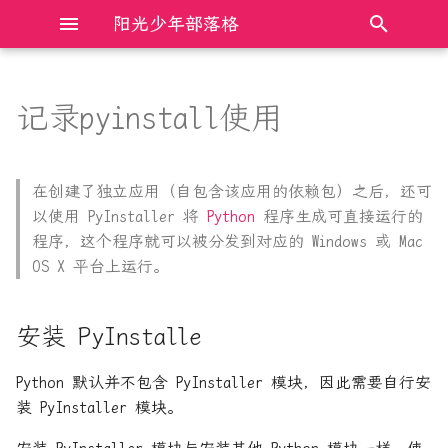
阳光少年部落格
键
入
记录pyinstall使用
Redis_04-持久化( RDB和AOF)
Electron前端框架完全入门
安装 PyInstalle
AXI总线总结
什么是双花攻击
以
开
Django解决CORS跨域
JavaScript DOM操作完全入门
PyInstaller生成可执行程序
C++11 的六种 memory order
股市中常见的MA, EMA, DMA,
在创建了独立应用（自包含该应用的依赖包）之后，还可
SMA等算法代码
始
以使用 PyInstaller 将
Python
程序生成可直接运行的
Flask入门笔记-01_路由的基
JavaScript中的new和原型原
打包过程中出现的一些问题
C++与Rust操作裸指针的比较
程序，这个程序就可以被分发到对应的 Windows 或 Mac
搜
本定义
型链
通达信中SMA等函数与注释说
OS X 平台上运行。
明不符的探究
Linux下动态链接库版本管理
pyinstaller pynput
索
Flask入门笔记-02_动态路由
JavaScript中的防抖和节流
及查找加载方式
ImportError
and正则转换器
安装 PyInstalle
JavaScript程序设计语言完全
Linux共享内存最透彻的一篇
如果没有图标
Flask入门笔记-03_请
入门
Python 默认并不包含 PyInstaller 模块，因此需要自行安
求:request
Python3 cpython优化 实现解
装 PyInstaller 模块。
TypeScript基础入门笔记
释器并行