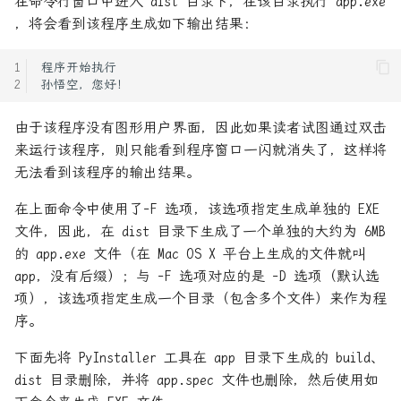
在命令行窗口中进入 dist 目录下，在该目录执行 app.exe
OOP-多态
go语言交叉编译
，将会看到该程序生成如下输出结果：
OOP-成员描述符
go语言的文件锁
OOP-抽象类
linux 信号列表和基本作用
由于该程序没有图形用户界面，因此如果读者试图通过双击
Python 性能优化一些手段
linux中的 errno
来运行该程序，则只能看到程序窗口一闪就消失了，这样将
无法看到该程序的输出结果。
Python-:协程-生成器实现
linux应用程序-ELF查看工具
在上面命令中使用了-F 选项，该选项指定生成单独的 EXE
Python-:生成器
mmap共享存储映射(存储IO映
文件，因此，在 dist 目录下生成了一个单独的大约为 6MB
射)系列详解
的 app.exe 文件（在 Mac OS X 平台上生成的文件就叫
Python-multiprocessing:进
app，没有后缀）；与 -F 选项对应的是 -D 选项（默认选
程
python内存异常的一次排查
项），该选项指定生成一个目录（包含多个文件）来作为程
序。
Python-threading:线程
rust-bpf开发实战
下面先将 PyInstaller 工具在 app 目录下生成的 build、
Python-迭代器
rust与 pypy和cpython的混合
dist 目录删除，并将 app.spec 文件也删除，然后使用如
开发