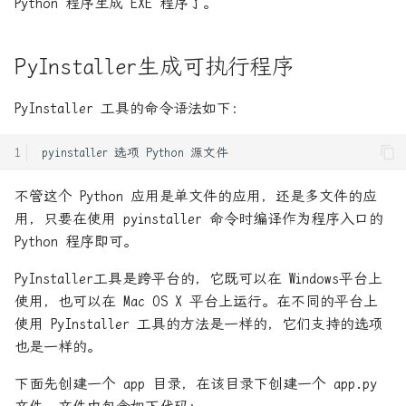
Python 程序生成 EXE 程序了。
结
Flask入门笔记-12_综合认证:
使用装饰器
PyInstaller生成可执行程序
Rust 内存模型
Flask入门笔记-12_综合认证:
Rust 并发编程 - Memory
PyInstaller 工具的命令语法如下：
全局认证
Ordering
pyinstaller
选项
Python
Flask入门笔记-13_Restful
Rust 源码分析之 Vec
不管这个 Python 应用是单文件的应用，还是多文件的应
Flask入门笔记-14_在类视图
Rust中Drop检查 与
用，只要在使用 pyinstaller 命令时编译作为程序入口的
中使用装饰器
PhantomData
Python 程序即可。
PyInstaller工具是跨平台的，它既可以在 Windows平台上
Flask入门笔记-15_请求解析
Rust中的零成本抽象
使用，也可以在 Mac OS X 平台上运行。在不同的平台上
使用 PyInstaller 工具的方法是一样的，它们支持的选项
Flask入门笔记-16_序列化
Rust使用SIMD进行加速计算
也是一样的。
Flask入门笔记-17_自定义
Rust使用musl静态编译
下面先创建一个 app 目录，在该目录下创建一个 app.py
json