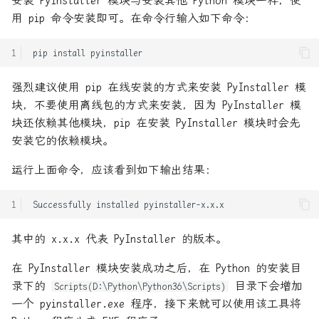
安装 PyInstaller 模块与安装其他 Python 模块一样，使
Flask入门笔记-04_响
用 pip 命令安装即可。在命令行输入如下命令：
应:response
VUE-插槽详细图解
RUST死灵书-子类型和型变
pip
install
Flask入门笔记-05_COOKIE
VUE前端框架完全入门
Rust - MaybeUninit未初始化
内存
强烈建议使用 pip 在线安装的方式来安装 PyInstaller 模
Flask入门笔记-06_SESSION
es6模板字符串和新增方法
块，不要使用离线包的方式来安装，因为 PyInstaller 模
Rust Async: Pin概念解析
块还依赖其他模块，pip 在安装 PyInstaller 模块时会先
Flask入门笔记-07_Flask对象
html-css:浮动_清除浮动
安装它的依赖模块。
初始化时参数详解
Rust Runtime 与 ABI
html_css完全入门
运行上面命令，应该看到如下输出结果：
Flask入门笔记-08_异常捕获
Rust std-any 模块详解
js实现 有限状态自动机 实现
Successfully
installed
Flask入门笔记-09_中间件or
的词法分析器
Rust 中的型变
请求钩子
其中的 x.x.x 代表 PyInstaller 的版本。
rust的gui框架 slint学习
Rust 之不可为-暴露内部结构
Flask入门笔记-10_蓝图
在 PyInstaller 模块安装成功之后，在 Python 的安装目
typecho的handsome主题设置
Rust 之不可为-滥用getter
录下的
目录下会增加
Scripts(D:\Python\Python36\Scripts)
Flask入门笔记-11_请求上下
播放器的自动隐藏
一个 pyinstaller.exe 程序，接下来就可以使用该工具将
文
Rust 交叉编译与条件编译总