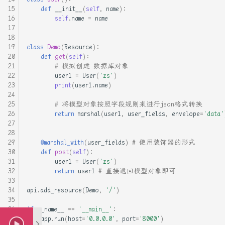
def
__init__
(
self
,
name
):
VUE-插槽详细图解
Python3读写CSV文件
RUST死灵书-子类型和型变
self
.
name
=
name
VUE前端框架完全入门
Py快速识别文本编码_去除标
Rust - MaybeUninit未初始化
class
Demo
(
Resource
):
签获得文本
内存
def
get
(
self
):
es6模板字符串和新增方法
# 模拟创建 数据库对象
user1
=
User
(
'zs'
)
Ubuntu16.04安装生产环境
Rust Async: Pin概念解析
print
(
user1
.
name
)
html-css:浮动_清除浮动
bocsh安装指南, 必看, 这个
Rust Runtime 与 ABI
# 将模型对象按照字段规则来进行json格式转换
软件有坑
html_css完全入门
return
marshal
(
user1
,
user_fields
,
envelope
=
'data'
Rust std-any 模块详解
centos5.8的配置yum和epel
js实现 有限状态自动机 实现
@marshal_with
(
user_fields
)
# 使用装饰器的形式
的词法分析器
Rust 中的型变
def
post
(
self
):
user1
=
User
(
'zs'
)
centos下配置远程开发rust工
return
user1
# 直接返回模型对象即可
具链
rust的gui框架 slint学习
Rust 之不可为-暴露内部结构
api
.
add_resource
(
Demo
,
'/'
)
centos安装docker, 并在
typecho的handsome主题设置
Rust 之不可为-滥用getter
if
__name__
==
'__main__'
:
docker 安装宝塔以及ssh服务
播放器的自动隐藏
app
.
run
(
host
=
'0.0.0.0'
,
port
=
'8000'
)
Rust 交叉编译与条件编译总