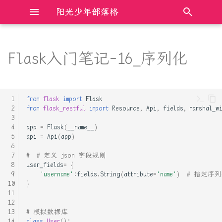
阳光少年部落格
键
入
Flask入门笔记-16_序列化
Electron前端框架完全入门
Bochs模拟器 时钟clock设置
AXI总线总结
什么是双花攻击
以
开
JavaScript DOM操作完全入门
Cmake链接相关整理
C++11 的六种 memory order
股市中常见的MA, EMA, DMA,
from
flask
import
Flask
SMA等算法代码
始
from
flask_restful
import
Resource
,
Api
,
fields
,
marshal_w
JavaScript中的new和原型原
Mac 快速安装adb
C++与Rust操作裸指针的比较
搜
app
=
Flask
(
__name__
)
型链
通达信中SMA等函数与注释说
api
=
Api
(
app
)
明不符的探究
OneinStack 安装nginx, 并配
Linux下动态链接库版本管理
索
JavaScript中的防抖和节流
置一个网站
及查找加载方式
#  # 定义 json 字段规则
user_fields
=
{
'username'
:
fields
.
String
(
attribute
=
'name'
)
# 指定序列化
JavaScript程序设计语言完全
PY_JS 单元素字典简便获取
Linux共享内存最透彻的一篇
}
入门
k,v
Python3 cpython优化 实现解
# 模拟数据库
TypeScript基础入门笔记
Python-APSchedule:定时任务
释器并行
class
User
():