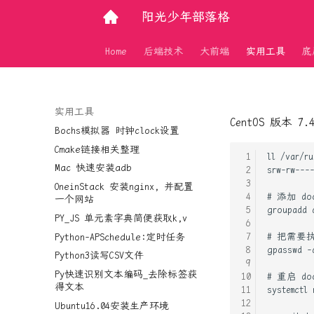
阳光少年部落格
Home
后端技术
大前端
实用工具
底
实用工具
CentOS 版本 7.
Bochs模拟器 时钟clock设置
Cmake链接相关整理
Mac 快速安装adb
OneinStack 安装nginx, 并配置
一个网站
PY_JS 单元素字典简便获取k,v
Python-APSchedule:定时任务
Python3读写CSV文件
Py快速识别文本编码_去除标签获
得文本
Ubuntu16.04安装生产环境