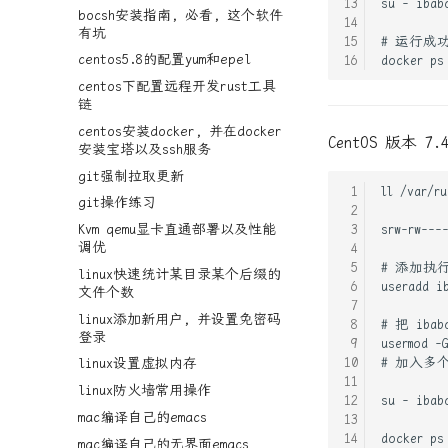
bocsh安装指南, 必看, 这个软件
有坑
centos5.8的配置yum和epel
centos下配置远程开发rust工具
链
centos安装docker, 并在docker
CentOS 版本 7.
安装宝塔以及ssh服务
git强制拉取更新
git操作练习
Kvm qemu显卡直通部署以及性能
调优
linux快速统计某目录某个后缀的
文件个数
linux添加新用户, 并设置免密码
登录
linux设置虚拟内存
linux防火墙常用操作
mac编译自己的emacs
mac编译自己的无界面emacs